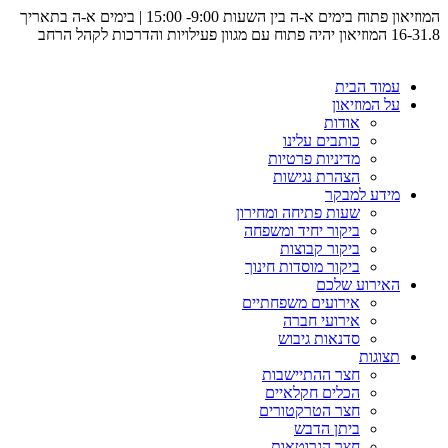
המוזיאון פתוח בימים א-ה בין השעות 9:00- 15:00 | בימים א-ה בתאריך
16-31.8 המוזיאון יהיה פתוח עם מגוון פעילויות והדרכות לקהל הרחב
עמוד הבית
על המוזיאון
אודות
כותבים עלינו
מדיניות פרטיות
הצהרת נגישות
מידע למבקר
שעות פתיחה ומחירון
ביקור יחיד ומשפחה
ביקור קבוצות
ביקור מוסדות חינוך
האירוע שלכם
אירועים משפחתיים
אירועי חברה
סדנאות גיבוש
תצוגות
חצר ההתיישבות
הכלים חקלאיים
חצר הטרקטורים
ביתן הדבש
חצר הגרוטאות