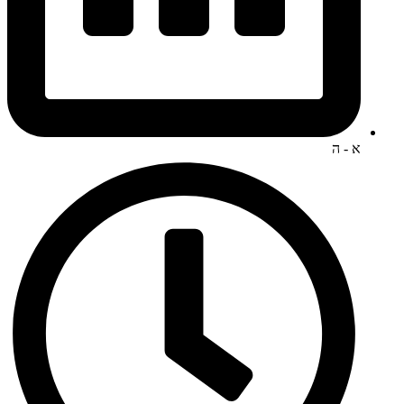
א - ה